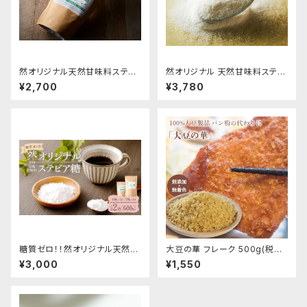
然オリジナル天然甘味料ステビ
然オリジナル 天然甘味料ステビ
ア糖（エリスリトール99％以上）
ア糖EX（アルロース99％以上）
¥2,700
¥3,780
500g(税込3000円)
500g(税込4200円)
糖質ゼロ！！然オリジナル天然甘
大豆の華 フレーク 500g(税込1
味料ステビア糖★500ｇと100
550円)
¥3,000
¥1,550
ｇ各1個セット(税込3800円)