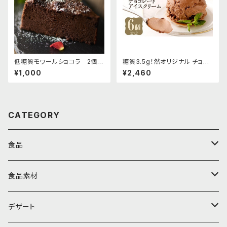
低糖質モワールショコラ 2個セ
糖質3.5g！然オリジナル チョコ
ット(税込1000円)
レートアイスクリーム６個セット
¥1,000
¥2,460
(税込3000円)
CATEGORY
食品
レトルト
食品素材
冷凍
甘味料
デザート