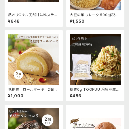
然オリジナル天然甘味料ステビ
大豆の華 フレーク 500g(税込1
ア糖（エリスリトール99％以上）
550円)
¥648
¥1,550
100g(税込800円)
低糖質 ロールケーキ 2個セ
糖質0g TOOFUU 冷凍豆腐麺
ット(税込1000円)
250g(税込486円)
¥1,000
¥486