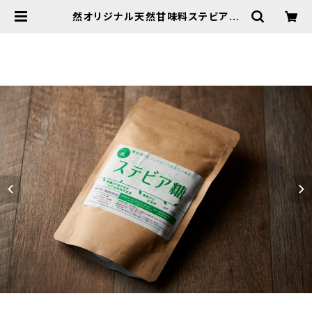
然オリジナル天然甘味料ステビア糖
（エリスリトール99％以上）100g(税
込800円) | 低糖質食専門店【然】の
厳選セレクトショップ 然セレクショ
ン